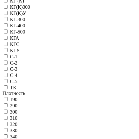
КГ (К)
КГ(К)300
КГ(К)У
КГ-300
КГ-400
КГ-500
КГА
КГС
КГУ
С-1
С-2
С-3
С-4
С-5
ТК
Плотность
190
290
300
310
320
330
340