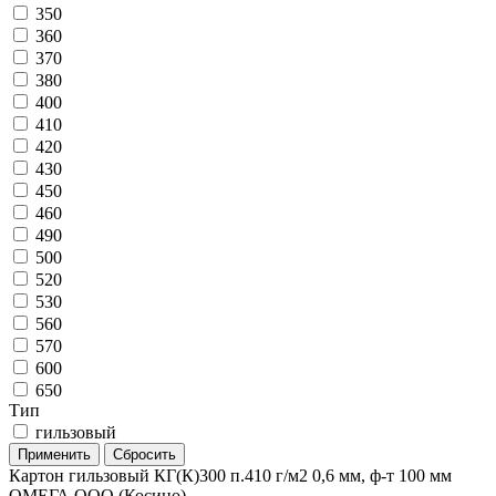
350
360
370
380
400
410
420
430
450
460
490
500
520
530
560
570
600
650
Тип
гильзовый
Картон гильзовый КГ(К)300 п.410 г/м2 0,6 мм, ф-т 100 мм
ОМЕГА ООО (Косино)