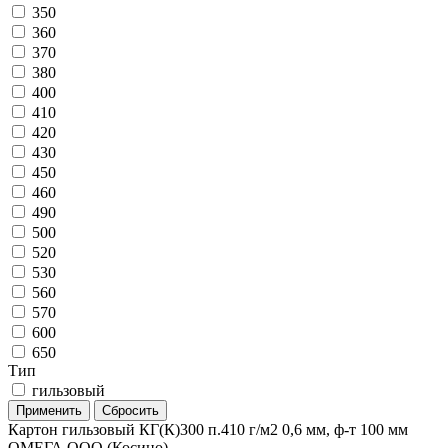
350
360
370
380
400
410
420
430
450
460
490
500
520
530
560
570
600
650
Тип
гильзовый
Картон гильзовый КГ(К)300 п.410 г/м2 0,6 мм, ф-т 100 мм
ОМЕГА ООО (Косино)