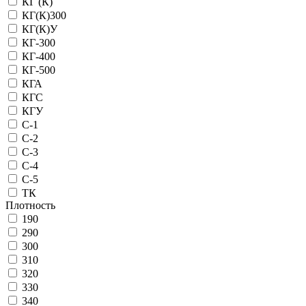
КГ (К)
КГ(К)300
КГ(К)У
КГ-300
КГ-400
КГ-500
КГА
КГС
КГУ
С-1
С-2
С-3
С-4
С-5
ТК
Плотность
190
290
300
310
320
330
340