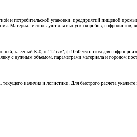
тной и потребительской упаковки, предприятий пищевой промышл
ния. Материал используют для выпуска коробов, гофролистов, в
ый, клееный К-0, п.112 г/м², ф.1050 мм оптом для гофропроизв
 заявку с нужным объемом, параметрами материала и городом пос
а, текущего наличия и логистики. Для быстрого расчета укажите