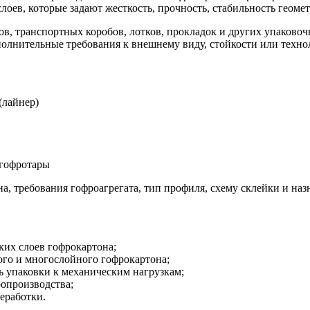
лоев, которые задают жесткость, прочность, стабильность геом
в, транспортных коробов, лотков, прокладок и других упаково
полнительные требования к внешнему виду, стойкости или техно
(лайнер)
 гофротары
а, требования гофроагрегата, тип профиля, схему склейки и наз
ких слоев гофрокартона;
ого и многослойного гофрокартона;
ь упаковки к механическим нагрузкам;
опроизводства;
еработки.