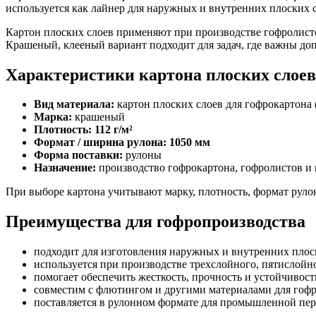
используется как лайнер для наружных и внутренних плоских с
Картон плоских слоев применяют при производстве гофролисто
Крашеный, клееный вариант подходит для задач, где важны до
Характеристики картона плоских слоев
Вид материала:
картон плоских слоев для гофрокартона 
Марка:
крашеный
Плотность: 112 г/м²
Формат / ширина рулона: 1050 мм
Форма поставки:
рулоны
Назначение:
производство гофрокартона, гофролистов и
При выборе картона учитывают марку, плотность, формат рулон
Преимущества для гофропроизводства
подходит для изготовления наружных и внутренних плос
используется при производстве трехслойного, пятислойн
помогает обеспечить жесткость, прочность и устойчивост
совместим с флютингом и другими материалами для гофр
поставляется в рулонном формате для промышленной пер