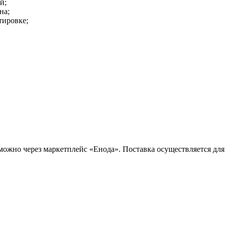
й;
на;
тировке;
 мм можно через маркетплейс «Енода». Поставка осуществляется 