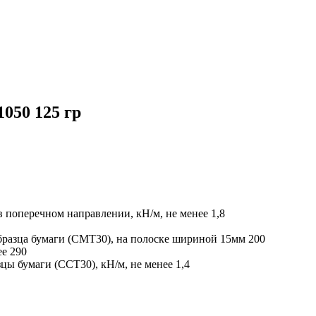
050 125 гр
в поперечном направлении, кН/м, не менее
1,8
разца бумаги (СМТ30), на полоске шириной 15мм
200
ее
290
ы бумаги (ССТ30), кН/м, не менее
1,4