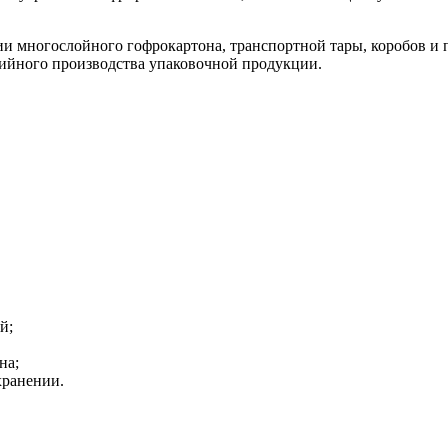
ии многослойного гофрокартона, транспортной тары, коробов и
рийного производства упаковочной продукции.
й;
на;
хранении.