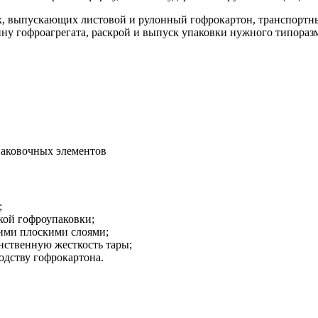
ях, выпускающих листовой и рулонный гофрокартон, транспорт
ину гофроагрегата, раскрой и выпуск упаковки нужного типораз
паковочных элементов
;
кой гофроупаковки;
гими плоскими слоями;
нственную жесткость тары;
одству гофрокартона.