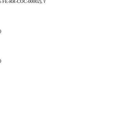
% FE-RR-COC-00002), т
)
)