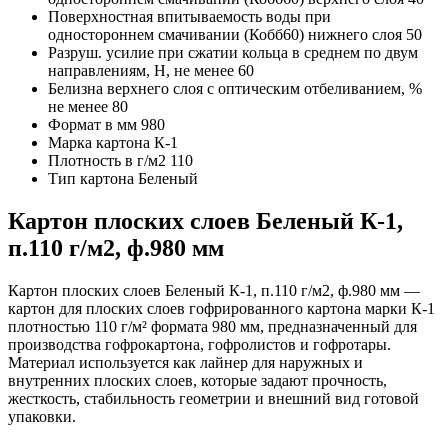
Поверхностная впитываемость воды при
одностороннем смачивании (Кобб60) нижнего слоя
50
Разруш. усилие при сжатии кольца в среднем по двум
направлениям, Н, не менее
60
Белизна верхнего слоя с оптическим отбеливанием, %
не менее
80
Формат в мм
980
Марка картона
К-1
Плотность в г/м2
110
Тип картона
Беленый
Картон плоских слоев Беленый К-1,
п.110 г/м2, ф.980 мм
Картон плоских слоев Беленый К-1, п.110 г/м2, ф.980 мм —
картон для плоских слоев гофрированного картона марки К-1
плотностью 110 г/м² формата 980 мм, предназначенный для
производства гофрокартона, гофролистов и гофротары.
Материал используется как лайнер для наружных и
внутренних плоских слоев, которые задают прочность,
жесткость, стабильность геометрии и внешний вид готовой
упаковки.