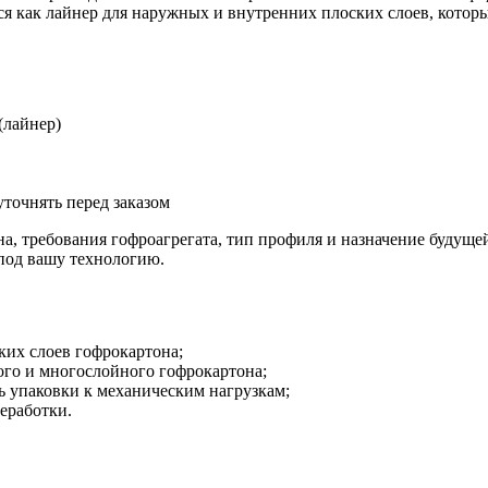
я как лайнер для наружных и внутренних плоских слоев, которы
(лайнер)
точнять перед заказом
а, требования гофроагрегата, тип профиля и назначение будуще
под вашу технологию.
ких слоев гофрокартона;
ого и многослойного гофрокартона;
ь упаковки к механическим нагрузкам;
еработки.