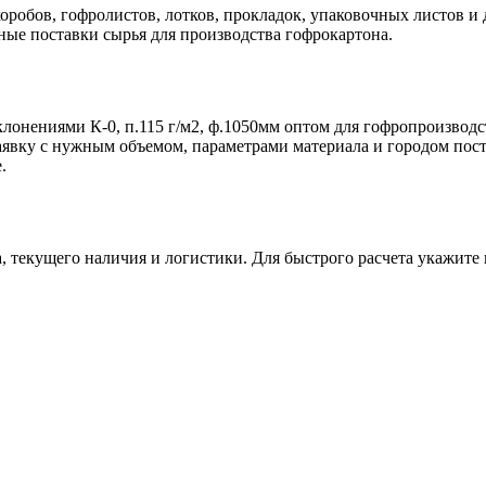
робов, гофролистов, лотков, прокладок, упаковочных листов и 
ые поставки сырья для производства гофрокартона.
онениями К-0, п.115 г/м2, ф.1050мм оптом для гофропроизводст
 заявку с нужным объемом, параметрами материала и городом по
.
а, текущего наличия и логистики. Для быстрого расчета укажите