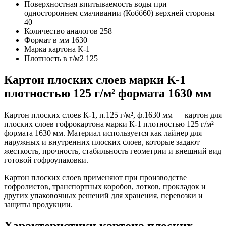
Поверхностная впитываемость воды при
одностороннем смачивании (Кобб60) верхней стороны
40
Количество аналогов
258
Формат в мм
1630
Марка картона
К-1
Плотность в г/м2
125
Картон плоских слоев марки К-1
плотностью 125 г/м² формата 1630 мм
Картон плоских слоев К-1, п.125 г/м², ф.1630 мм — картон для
плоских слоев гофрокартона марки К-1 плотностью 125 г/м²
формата 1630 мм. Материал используется как лайнер для
наружных и внутренних плоских слоев, которые задают
жесткость, прочность, стабильность геометрии и внешний вид
готовой гофроупаковки.
Картон плоских слоев применяют при производстве
гофролистов, транспортных коробов, лотков, прокладок и
других упаковочных решений для хранения, перевозки и
защиты продукции.
Характеристики картона плоских