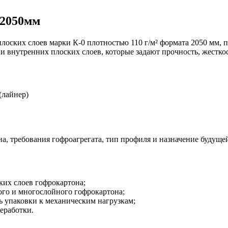
ф.2050мм
 плоских слоев марки К-0 плотностью 110 г/м² формата 2050 мм,
и внутренних плоских слоев, которые задают прочность, жестко
(лайнер)
а, требования гофроагрегата, тип профиля и назначение будуще
ких слоев гофрокартона;
ого и многослойного гофрокартона;
ь упаковки к механическим нагрузкам;
еработки.