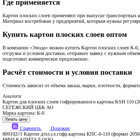
Где применяется
Картон плоских слоев применяют при выпуске транспортных ко
Материал востребован у предприятий, которым нужны регулярн
Купить картон плоских слоев оптом
В компании «Энода» можно купить Картон плоских слоев К-0, п
отгрузки и условия доставки, отправьте заявку с нужным объ
подготовит коммерческое предложение.
Расчёт стоимости и условия поставки
Стоимость зависит от объема заказа, марки, плотности, формат
Аналоги
Картон для плоских слоев гофрированного картона KSH 110 (20
СЕГЕЖСКИЙ ЦБК АО
Марка картона: К-0
Узнать цену
Сравнить
Похожие
809102//1 Картон д/пл.сл.гофр.картона КПС-0-110 (формат 2050
МФЦ КАПИТАЛ ООО