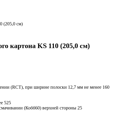
 (205,0 см)
о картона KS 110 (205,0 см)
ении (RCT), при ширине полоски 12,7 мм не менее
160
ее
525
смачивании (Кобб60) верхней стороны
25