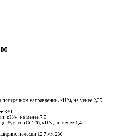
100
в поперечном направлении, кН/м, не менее
2,35
ее
330
и, кН/м, не менее
7,5
ы бумаги (ССТ0), кН/м, не менее
1,4
 ширине полоски 12,7 мм
230