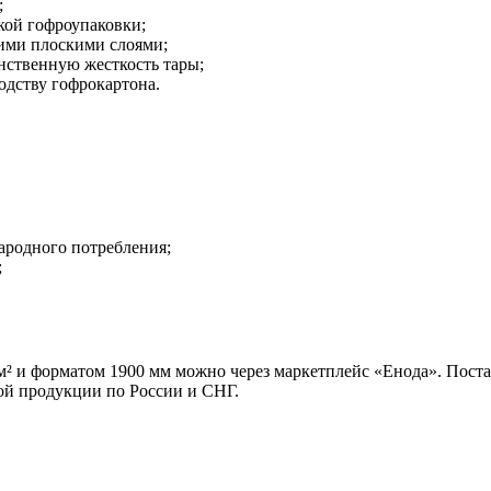
;
кой гофроупаковки;
гими плоскими слоями;
нственную жесткость тары;
одству гофрокартона.
ародного потребления;
;
/м² и форматом 1900 мм можно через маркетплейс «Енода». Пост
ой продукции по России и СНГ.