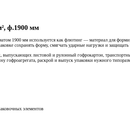
², ф.1900 мм
рматом 1900 мм используется как флютинг — материал для форм
паковке сохранять форму, смягчать ударные нагрузки и защищат
ях, выпускающих листовой и рулонный гофрокартон, транспорт
ину гофроагрегата, раскрой и выпуск упаковки нужного типораз
паковочных элементов