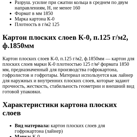
Разруш. усилие при сжатии кольца в среднем по двум
направлениям, Н, не менее
160
Формат в мм
1850
Марка картона
К-0
Плотность в г/м2
125
Картон плоских слоев К-0, п.125 г/м2,
ф.1850мм
Картон плоских слоев К-0, п.125 г/м2, ф.1850мм — картон для
плоских слоев марки К-0 плотностью 125 г/м² формата 1850
мм, предназначенный для производства гофрокартона,
гофролистов и гофротары. Материал используется как лайнер
для наружных и внутренних плоских слоев, которые задают
прочность, жесткость, стабильность геометрии и внешний вид
готовой упаковки.
Характеристики картона плоских
слоев
Вид материала:
картон плоских слоев для
гофрокартона (лайнер)
Марка:
К-0