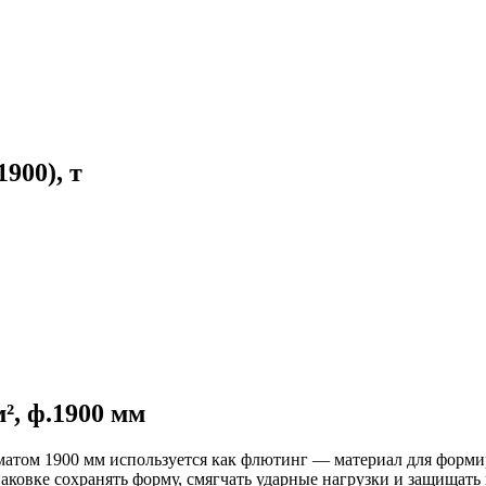
900), т
², ф.1900 мм
рматом 1900 мм используется как флютинг — материал для форм
паковке сохранять форму, смягчать ударные нагрузки и защищат