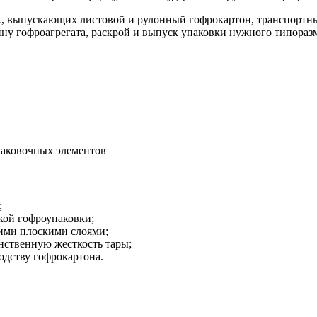
ях, выпускающих листовой и рулонный гофрокартон, транспорт
ину гофроагрегата, раскрой и выпуск упаковки нужного типораз
паковочных элементов
;
кой гофроупаковки;
гими плоскими слоями;
нственную жесткость тары;
одству гофрокартона.