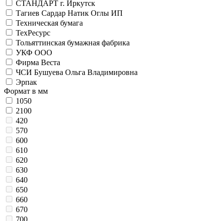
СТАНДАРТ г. Иркутск
Тагиев Сардар Натик Оглы ИП
Техническая бумага
ТехРесурс
Тольяттинская бумажная фабрика
УКФ ООО
Фирма Веста
ЧСИ Бушуева Ольга Владимировна
Эрпак
Формат в мм
1050
2100
420
570
600
610
620
630
640
650
660
670
700