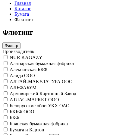
Главная
Каталог
Бумага
Флютинг
Флютинг
Фильтр
Производитель
NUR KAGAZY
Алатырская бумажная фабрика
Алексинская БКФ
Алида ООО
АЛТАЙ-МАКУЛАТУРА ООО
АЛЬФАБУМ
Армавирский Картонный Завод
АТЛАС-МАРКЕТ ООО
Белорусские обои УКХ ОАО
БКБФ ООО
БКФ
Брянская бумажная фабрика
Бумага и Картон