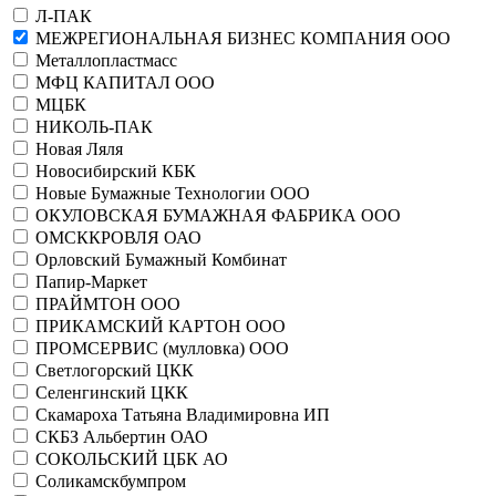
Л-ПАК
МЕЖРЕГИОНАЛЬНАЯ БИЗНЕС КОМПАНИЯ ООО
Металлопластмасс
МФЦ КАПИТАЛ ООО
МЦБК
НИКОЛЬ-ПАК
Новая Ляля
Новосибирский КБК
Новые Бумажные Технологии ООО
ОКУЛОВСКАЯ БУМАЖНАЯ ФАБРИКА ООО
ОМСККРОВЛЯ ОАО
Орловский Бумажный Комбинат
Папир-Маркет
ПРАЙМТОН ООО
ПРИКАМСКИЙ КАРТОН ООО
ПРОМСЕРВИС (мулловка) ООО
Светлогорский ЦКК
Селенгинский ЦКК
Скамароха Татьяна Владимировна ИП
СКБЗ Альбертин ОАО
СОКОЛЬСКИЙ ЦБК АО
Соликамскбумпром