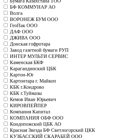
Бумага Казахстана ТОО
БФ КОММУНАР АО
Волга
ВОРОНЕЖ БУМ ООО
ГеоПак ООО
ДАФ ООО
ДЖИВА ООО
Донская гофротара
Завод газетной бумаги РУП
ИНТЕР МУЛЬТИ СЕРВИС
Каменская БКФ
Карагандинский ЦБК
Картон-Юг
Картонтара г. Майкоп
КБК г.Кондрово
КБК г.Туймазы
Кемов Иван Юрьевич
КИРОВПЕЙПЕР
Компания Капитал
КОМПАНИЯ ОБФ ООО
Кондопожский ЦБК АО
Красная Звезда БФ Светлогорский ЦКК
КУЗБАССКИЙ СКАРАБЕЙ ООО