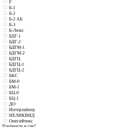
F
Б-1
Б-2
Б-2 АБ
Б-3
Б-Люкс
БДГ-1
БДГ-2
БДГМ-1
БДГМ-2
БДГЦ
БДГЦ-1
БДГЦ-2
БКС
БМ-0
БМ-1
БЦ-0
БЦ-1
ДО
Интерлайнер
НЕЛИКВИД
ОнегаФлекс
Плотность в г/м2