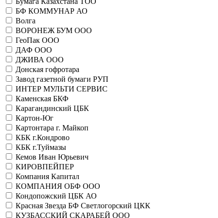
Бумага Казахстана ТОО
БФ КОММУНАР АО
Волга
ВОРОНЕЖ БУМ ООО
ГеоПак ООО
ДАФ ООО
ДЖИВА ООО
Донская гофротара
Завод газетной бумаги РУП
ИНТЕР МУЛЬТИ СЕРВИС
Каменская БКФ
Карагандинский ЦБК
Картон-Юг
Картонтара г. Майкоп
КБК г.Кондрово
КБК г.Туймазы
Кемов Иван Юрьевич
КИРОВПЕЙПЕР
Компания Капитал
КОМПАНИЯ ОБФ ООО
Кондопожский ЦБК АО
Красная Звезда БФ Светлогорский ЦКК
КУЗБАССКИЙ СКАРАБЕЙ ООО