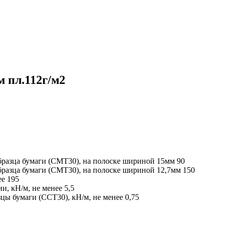
 пл.112г/м2
разца бумаги (СМТ30), на полоске шириной 15мм
90
разца бумаги (СМТ30), на полоске шириной 12,7мм
150
ее
195
и, кН/м, не менее
5,5
ы бумаги (ССТ30), кН/м, не менее
0,75