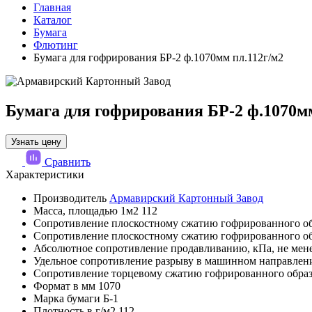
Главная
Каталог
Бумага
Флютинг
Бумага для гофрирования БР-2 ф.1070мм пл.112г/м2
Бумага для гофрирования БР-2 ф.1070мм
Узнать цену
Сравнить
Характеристики
Производитель
Армавирский Картонный Завод
Масса, площадью 1м2
112
Сопротивление плоскостному сжатию гофрированного об
Сопротивление плоскостному сжатию гофрированного об
Абсолютное сопротивление продавливанию, кПа, не мен
Удельное сопротивление разрыву в машинном направлени
Сопротивление торцевому сжатию гофрированного образц
Формат в мм
1070
Марка бумаги
Б-1
Плотность в г/м2
112