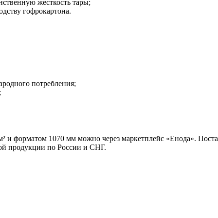
нственную жесткость тары;
одству гофрокартона.
ародного потребления;
;
/м² и форматом 1070 мм можно через маркетплейс «Енода». Пост
ой продукции по России и СНГ.