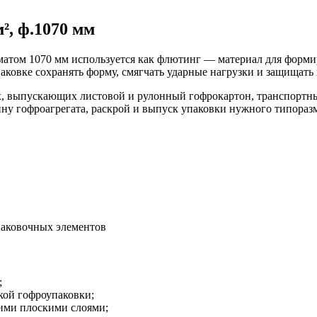
², ф.1070 мм
рматом 1070 мм используется как флютинг — материал для форм
паковке сохранять форму, смягчать ударные нагрузки и защищат
ях, выпускающих листовой и рулонный гофрокартон, транспорт
ину гофроагрегата, раскрой и выпуск упаковки нужного типораз
паковочных элементов
;
кой гофроупаковки;
гими плоскими слоями;