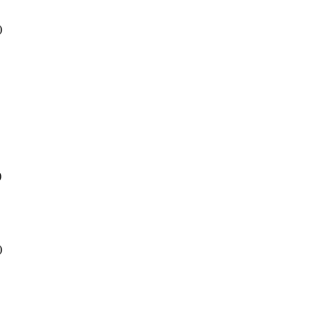
)
)
)