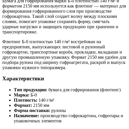
Бумага для гофрирования марки Б-0 плотностью 140 г/м² и
форматом 2150 мм используется как флютинг — материал для
формирования гофрированного слоя при производстве
гофрокартона. Такой слой создает волну между плоскими
слоями, помогает упаковке сохранять форму, смягчать
ударные нагрузки и защищать продукцию при хранении и
транспортировке.
Флютинг Б-0 плотностью 140 г/м² востребован на
предприятиях, выпускающих листовой и рулонный
гофрокартон, транспортные короба, прокладки, вкладыши и
другую промышленную упаковку. Формат 2150 мм удобен для
подбора рулона под ширину гофроагрегата, раскрой и выпуск
упаковки нужного типоразмера.
Характеристики
Тип продукции:
бумага для гофрирования (флютинг)
Марка:
Б-0
Плотность:
140 г/м²
Формат:
2150 мм
Форма поставки:
рулоны
Назначение:
производство гофрокартона, гофротары и
упаковочных элементов