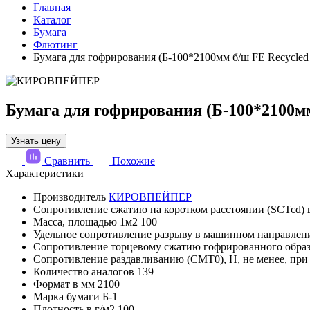
Главная
Каталог
Бумага
Флютинг
Бумага для гофрирования (Б-100*2100мм б/ш FE Recycled
Бумага для гофрирования (Б-100*2100м
Узнать цену
Сравнить
Похожие
Характеристики
Производитель
КИРОВПЕЙПЕР
Сопротивление сжатию на коротком расстоянии (SCTcd) 
Масса, площадью 1м2
100
Удельное сопротивление разрыву в машинном направлени
Сопротивление торцевому сжатию гофрированного образц
Сопротивление раздавливанию (СМТ0), Н, не менее, при
Количество аналогов
139
Формат в мм
2100
Марка бумаги
Б-1
Плотность в г/м2
100