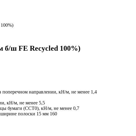
 100%)
м б/ш FE Recycled 100%)
в поперечном направлении, кН/м, не менее
1,4
и, кН/м, не менее
5,5
ы бумаги (ССТ0), кН/м, не менее
0,7
 ширине полоски 15 мм
160