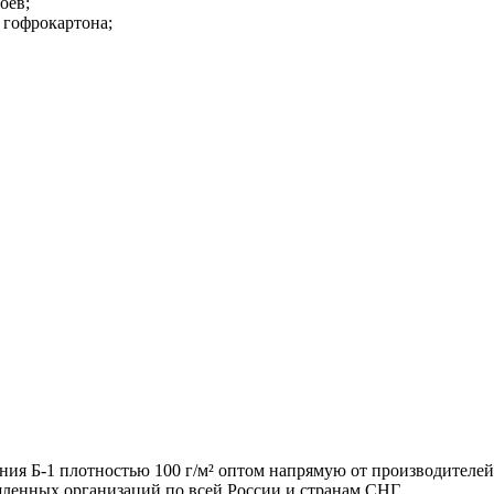
оев;
 гофрокартона;
ния Б-1 плотностью 100 г/м² оптом напрямую от производителей
ленных организаций по всей России и странам СНГ.