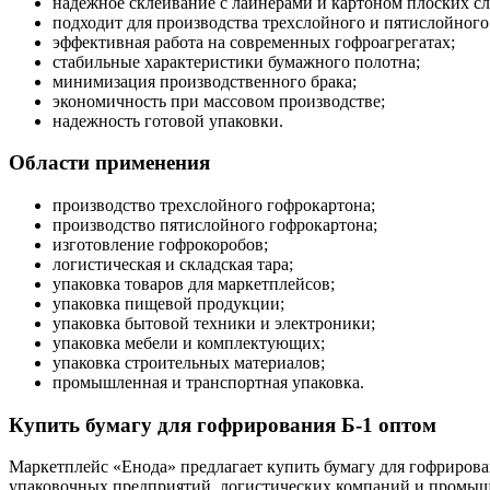
надежное склеивание с лайнерами и картоном плоских сл
подходит для производства трехслойного и пятислойного
эффективная работа на современных гофроагрегатах;
стабильные характеристики бумажного полотна;
минимизация производственного брака;
экономичность при массовом производстве;
надежность готовой упаковки.
Области применения
производство трехслойного гофрокартона;
производство пятислойного гофрокартона;
изготовление гофрокоробов;
логистическая и складская тара;
упаковка товаров для маркетплейсов;
упаковка пищевой продукции;
упаковка бытовой техники и электроники;
упаковка мебели и комплектующих;
упаковка строительных материалов;
промышленная и транспортная упаковка.
Купить бумагу для гофрирования Б-1 оптом
Маркетплейс «Енода» предлагает купить бумагу для гофрирова
упаковочных предприятий, логистических компаний и промыш