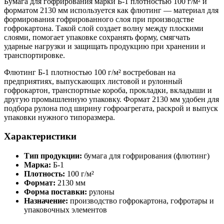
Бумага для гофрирования марки Б-1 плотностью 100 г/м² и
форматом 2130 мм используется как флютинг — материал для
формирования гофрированного слоя при производстве
гофрокартона. Такой слой создает волну между плоскими
слоями, помогает упаковке сохранять форму, смягчать
ударные нагрузки и защищать продукцию при хранении и
транспортировке.
Флютинг Б-1 плотностью 100 г/м² востребован на
предприятиях, выпускающих листовой и рулонный
гофрокартон, транспортные короба, прокладки, вкладыши и
другую промышленную упаковку. Формат 2130 мм удобен для
подбора рулона под ширину гофроагрегата, раскрой и выпуск
упаковки нужного типоразмера.
Характеристики
Тип продукции:
бумага для гофрирования (флютинг)
Марка:
Б-1
Плотность:
100 г/м²
Формат:
2130 мм
Форма поставки:
рулоны
Назначение:
производство гофрокартона, гофротары и
упаковочных элементов